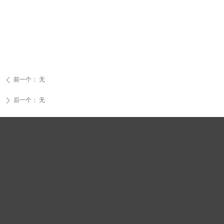
前一个：
无
ꄴ
后一个：
无
ꄲ