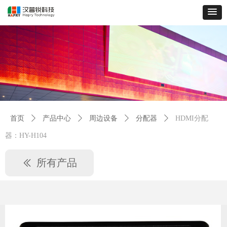
首页
ꄲ
产品中心
ꄲ
周边设备
ꄲ
分配器
ꄲ
HDMI分配
器：HY-H104
所有产品
ꅃ