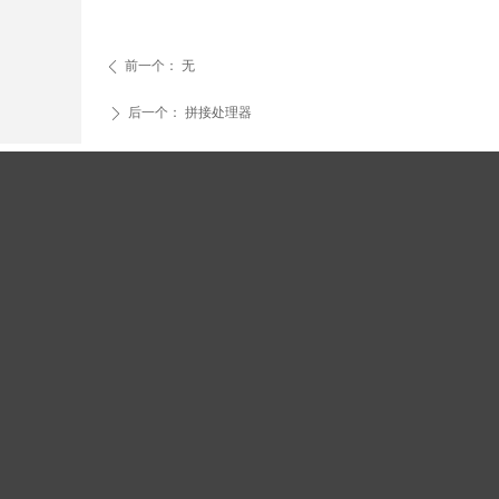
前一个：
无
ꄴ
后一个：
拼接处理器
ꄲ