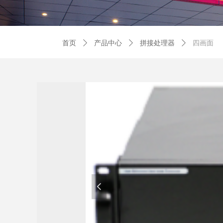
首页
ꄲ
产品中心
ꄲ
拼接处理器
ꄲ
四画面
넳