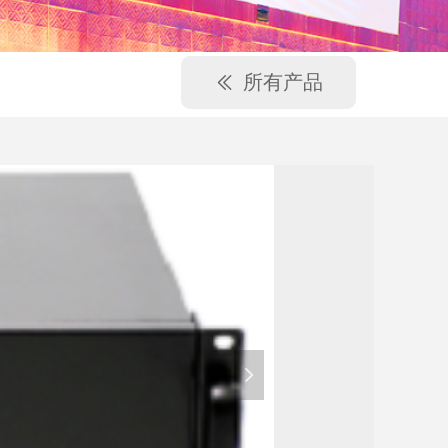
所有产品
ꅃ
넲