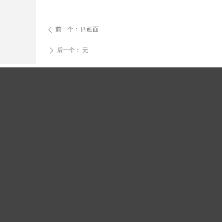
前一个：
四画面
ꄴ
后一个：
无
ꄲ