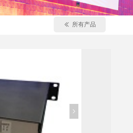
所有产品
ꅃ
넲