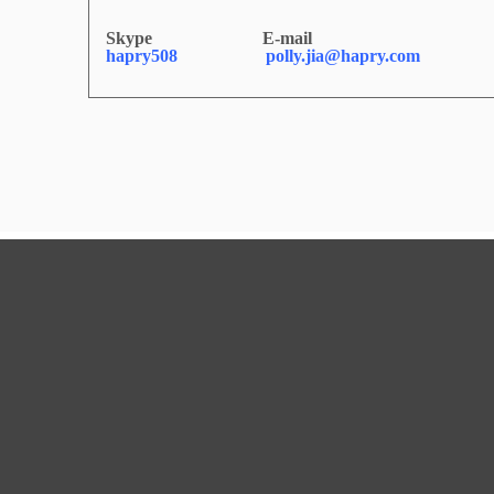
Skype E-mail
hapry508
polly.jia@hapry.com