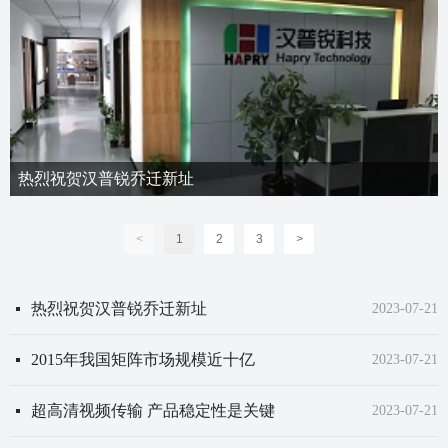
热烈祝贺汉普锐乔迁新址
尊敬的新、老客户和供应商：
非常感谢您对汉普锐科技的关注和支持，我公司因规模扩大及业务
<
1
2
3
>
发展需要，2019年11月11日起，将公司销售部及市场部搬迁新址。
新址环境优雅、设施齐全，便于我公司为各位新老客户、合作伙伴
提供优质的服务，热忱欢迎大家莅临指导。
热烈祝贺汉普锐乔迁新址
넷
2023-07-21
2015年我国矩阵市场规模近十亿
넷
2023-07-21
超高清视频传输 产品稳定性是关键
넷
2023-07-21